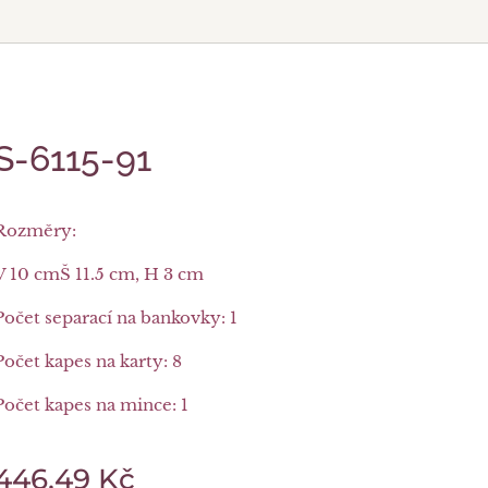
S-6115-91
Rozměry:
V 10 cmŠ 11.5 cm, H 3 cm
Počet separací na bankovky: 1
Počet kapes na karty: 8
Počet kapes na mince: 1
446,49
Kč