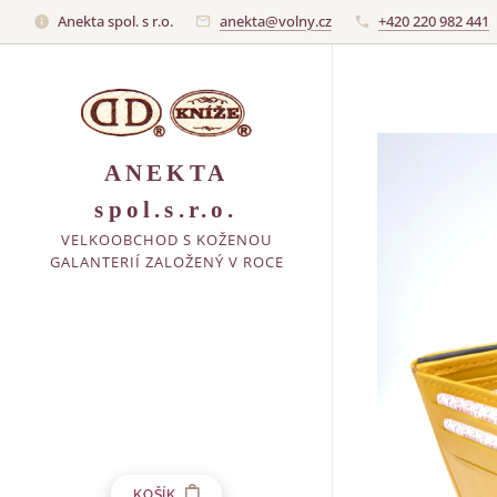
Anekta spol. s r.o.
anekta@volny.cz
+420 220 982 441
ANEKTA
spol.s.r.o.
VELKOOBCHOD S KOŽENOU
GALANTERIÍ ZALOŽENÝ V ROCE
1991
KOŠÍK